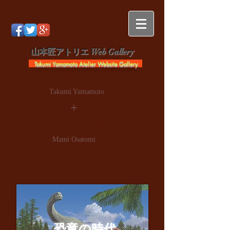
山本匠アトリエ Web Gallery
Takumi Yamamoto Atelier Website Gallery
山本 匠
Takumi Yamamoto
+
おさとみ麻美
Mami Osatomi
恐竜の時代